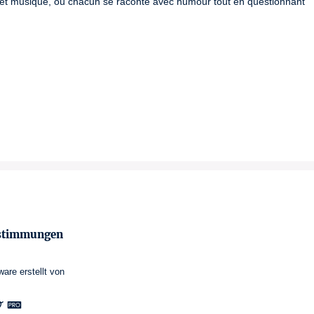
 et musique, où chacun se raconte avec humour tout en questionnant 
estimmungen
ware
erstellt von