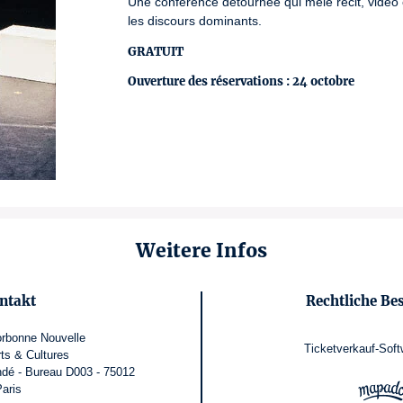
Une conférence détournée qui mêle récit, vidéo
les discours dominants.
GRATUIT
Ouverture des réservations : 24 octobre
Weitere Infos
ntakt
Rechtliche B
orbonne Nouvelle
Ticketverkauf-Soft
rts & Cultures
dé - Bureau D003 - 75012
aris